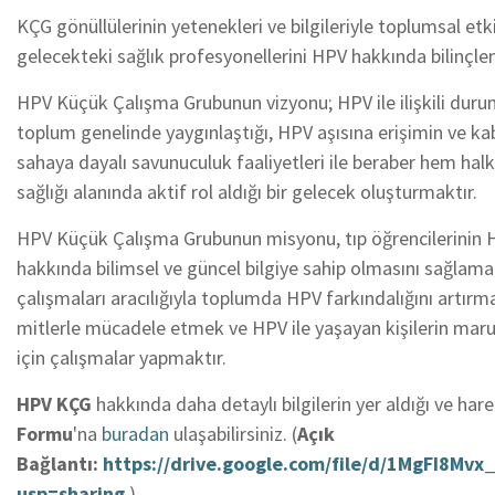
KÇG gönüllülerinin yetenekleri ve bilgileriyle toplumsal et
gelecekteki sağlık profesyonellerini HPV hakkında bilinç
HPV Küçük Çalışma Grubunun vizyonu; HPV ile ilişkili duruml
toplum genelinde yaygınlaştığı, HPV aşısına erişimin ve kabul
sahaya dayalı savunuculuk faaliyetleri ile beraber hem halk
sağlığı alanında aktif rol aldığı bir gelecek oluşturmaktır.
HPV Küçük Çalışma Grubunun misyonu, tıp öğrencilerinin H
hakkında bilimsel ve güncel bilgiye sahip olmasını sağlam
çalışmaları aracılığıyla toplumda HPV farkındalığını artırma
mitlerle mücadele etmek ve HPV ile yaşayan kişilerin maru
için çalışmalar yapmaktır.
H
P
V
K
Ç
G
hakkında daha detaylı bilgilerin yer aldığı ve har
Formu
'na
buradan
ulaşabilirsiniz. (
Açık
Bağlantı:
https://drive.google.com/file/d/1MgFI8
usp=sharing
)