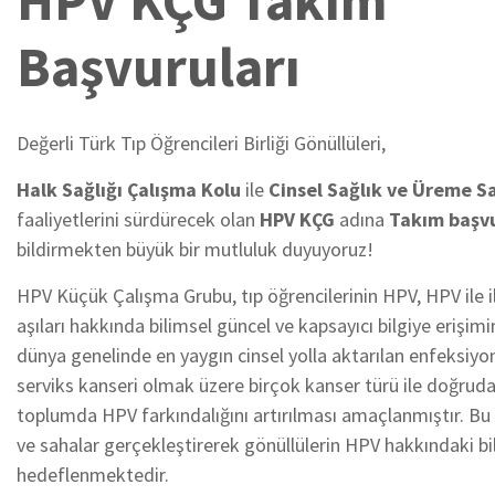
HPV KÇG Takım
Başvuruları
Değerli Türk Tıp Öğrencileri Birliği Gönüllüleri,
Halk Sağlığı Çalışma Kolu
ile
Cinsel Sağlık ve Üreme Sa
faaliyetlerini sürdürecek olan
H
P
V
K
Ç
G
adına
Takım başvu
bildirmekten büyük bir mutluluk duyuyoruz!
HPV Küçük Çalışma Grubu, tıp öğrencilerinin HPV, HPV ile il
aşıları hakkında bilimsel güncel ve kapsayıcı bilgiye eriş
dünya genelinde en yaygın cinsel yolla aktarılan enfeksiyo
serviks kanseri olmak üzere birçok kanser türü ile doğrudan
toplumda HPV farkındalığını artırılması amaçlanmıştır. Bu
ve sahalar gerçekleştirerek gönüllülerin HPV hakkındaki bilg
hedeflenmektedir.