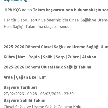
H
P
V
K
Ç
G
adına
Takım başvurusunda bulunmak için
so
Her türlü soru, sorun ve öneriniz için Cinsel Sağlık ve Ürem
Halk Sağlığı Takımı’na ulaşabilirsiniz.
2025-2026 Dönemi Cinsel Sağlık ve Üreme Sağlığı Ulu
Kübra | Naz
|
Rojda
| Salih
| Sarp | Zühre | Atakan
2025-2026 Dönemi Ulusal Halk Sağlığı Takımı
Arda | Çağan Ege | Elif
Başvuru Tarihleri
27/02/2026 - 00:28
-
06/03/2026 - 23:59
Başvuru Sahibi Takım
Cinsel Sağlık ve Üreme Sağlığı Çalışma Kolu