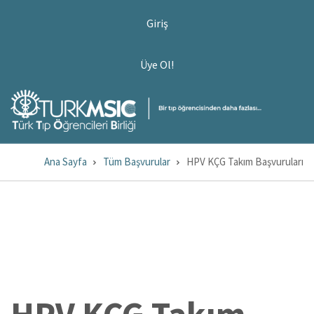
Ana
USER
Giriş
ACCOUNT
içeriğe
MENU
atla
ÜYE
Üye Ol!
OL!
Ana Sayfa
Tüm Başvurular
HPV KÇG Takım Başvuruları
Sayfa
yolu