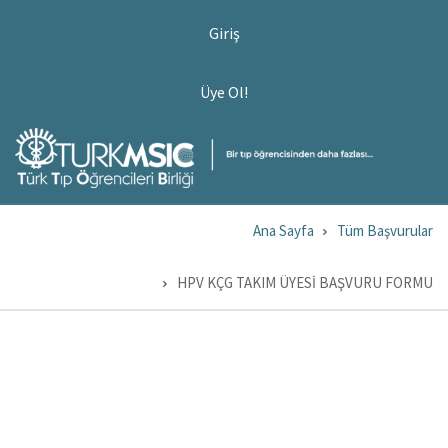
Ana
USER
Giriş
ACCOUNT
içeriğe
MENU
atla
ÜYE
Üye Ol!
OL!
Ana Sayfa
Tüm Başvurular
Sayfa
yolu
HPV KÇG TAKIM ÜYESİ BAŞVURU FORMU