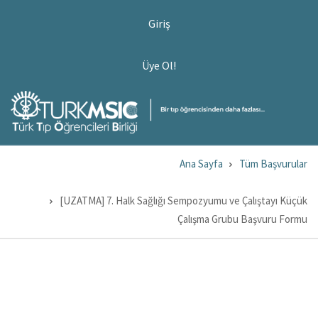
Ana
USER
Giriş
ACCOUNT
içeriğe
MENU
atla
ÜYE
Üye Ol!
OL!
Ana Sayfa
Tüm Başvurular
Sayfa
yolu
[UZATMA] 7. Halk Sağlığı Sempozyumu ve Çalıştayı Küçük
Çalışma Grubu Başvuru Formu