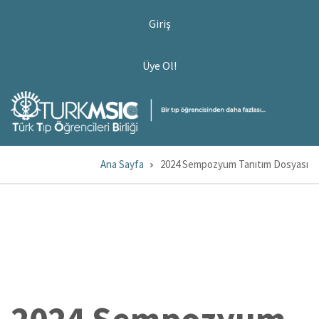
Ana
USER
Giriş
ACCOUNT
içeriğe
MENU
atla
ÜYE
Üye Ol!
OL!
Ana Sayfa
2024 Sempozyum Tanıtım Dosyası
Sayfa
yolu