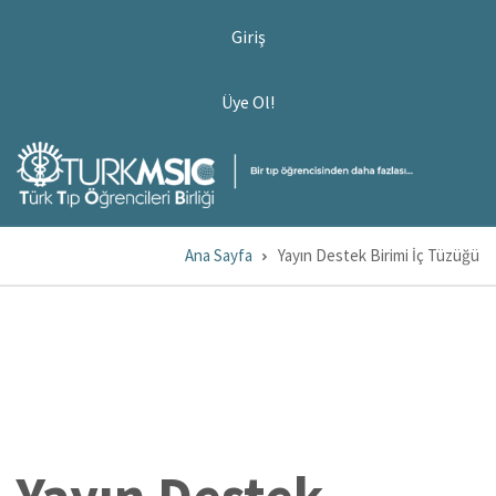
Ana
USER
Giriş
ACCOUNT
içeriğe
MENU
atla
ÜYE
Üye Ol!
OL!
Ana Sayfa
Yayın Destek Birimi İç Tüzüğü
Sayfa
yolu