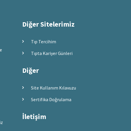
Diğer Sitelerimiz
Tıp Tercihim
ve
Tıpta Kariyer Günleri
Diğer
Site Kullanım Kılavuzu
Sertifika Doğrulama
İletişim
iz