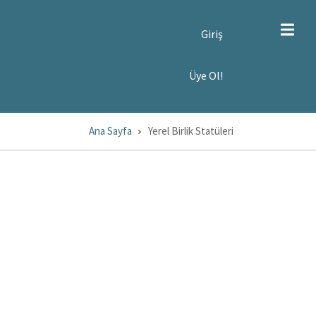
SER
Giriş
CCOUNT
ENU
YE
Üye Ol!
!
Ana Sayfa
Yerel Birlik Statüleri