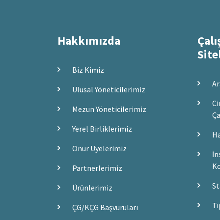
Hakkımızda
Çalı
Site
Biz Kimiz
Ar
Ulusal Yöneticilerimiz
Ci
Mezun Yöneticilerimiz
Ça
Yerel Birliklerimiz
Ha
Onur Üyelerimiz
İn
Ko
Partnerlerimiz
St
Ürünlerimiz
Tı
ÇG/KÇG Başvuruları