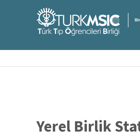
Ana
içeriğe
atla
Sayfa
yolu
Yerel Birlik Sta