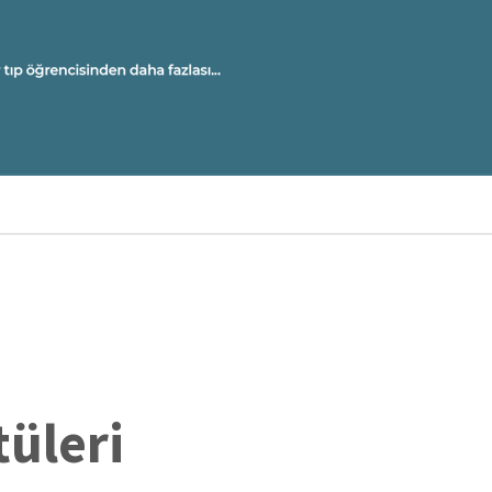
U
A
M
Ü
OL
tüleri