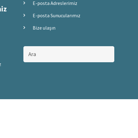
E-posta Adreslerimiz
miz
E-posta Sunucularımız
Bize ulaşın
Bu
sitede
ara
z