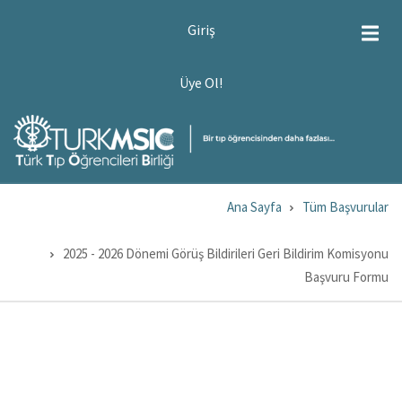
Ana
USER
Giriş
ACCOUNT
içeriğe
MENU
atla
ÜYE
Üye Ol!
OL!
Ana Sayfa
Tüm Başvurular
Sayfa
yolu
2025 - 2026 Dönemi Görüş Bildirileri Geri Bildirim Komisyonu
Başvuru Formu