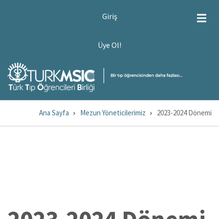
Ana
USER
Giriş
ACCOUNT
içeriğe
MENU
atla
ÜYE
Üye Ol!
OL!
Ana Sayfa
Mezun Yöneticilerimiz
2023-2024 Dönemi
Sayfa
yolu