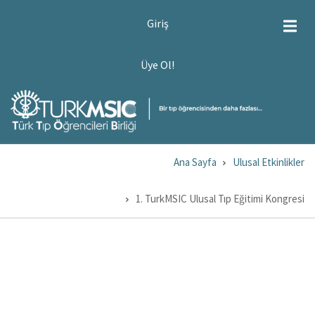
Ana
USER
Giriş
ACCOUNT
içeriğe
MENU
atla
ÜYE
Üye Ol!
OL!
Ana Sayfa
Ulusal Etkinlikler
Sayfa
yolu
1. TurkMSIC Ulusal Tıp Eğitimi Kongresi