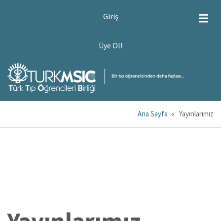
Ana
USER
Giriş
ACCOUNT
içeriğe
MENU
atla
ÜYE
Üye Ol!
OL!
Ana Sayfa
Yayınlarımız
Sayfa
yolu