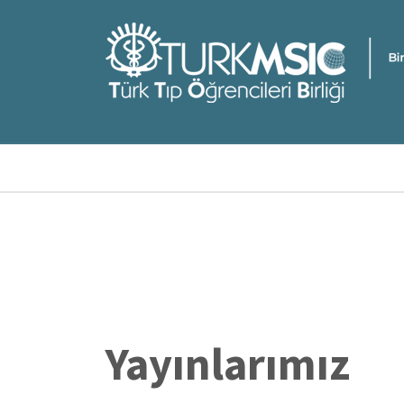
Ana
içeriğe
atla
Sayfa
yolu
Yayınlarımız