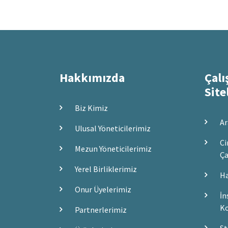
Hakkımızda
Çalı
Site
Biz Kimiz
Ar
Ulusal Yöneticilerimiz
Ci
Mezun Yöneticilerimiz
Ça
Yerel Birliklerimiz
Ha
Onur Üyelerimiz
İn
Ko
Partnerlerimiz