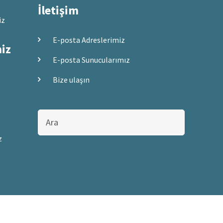
İletişim
iz
E-posta Adreslerimiz
miz
E-posta Sunucularımız
Bize ulaşın
Bu
sitede
ara
z