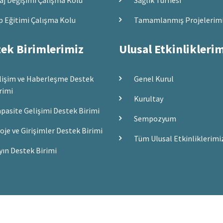
aj Değişimi Çalışma Kolu
Sağlık Turnesi
p Eğitimi Çalışma Kolu
Tamamlanmış Projelerim
ek Birimlerimiz
Ulusal Etkinlikleri
lişim ve Haberleşme Destek
Genel Kurul
rimi
Kurultay
pasite Gelişimi Destek Birimi
Sempozyum
oje ve Girişimler Destek Birimi
Tüm Ulusal Etkinliklerimi
yın Destek Birimi