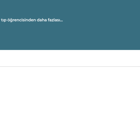
U
A
M
Ü
OL