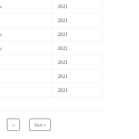
u
2021
2021
u
2021
u
2021
2021
2021
2021
a
Sonraki
››
Son
Son »
sayfa
sayfa