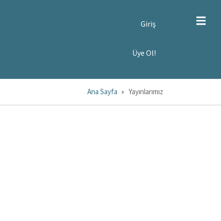
SER
Giriş
CCOUNT
ENU
YE
Üye Ol!
!
Ana Sayfa
Yayınlarımız