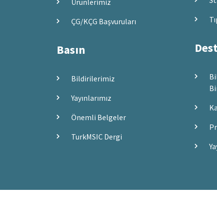
St
Ürünlerimiz
Tı
ÇG/KÇG Başvuruları
Dest
Basın
Bi
Bildirilerimiz
Bi
Yayınlarımız
Ka
Önemli Belgeler
Pr
TurkMSIC Dergi
Ya