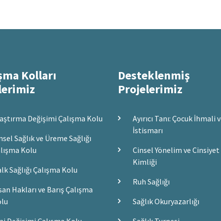
kullanılan
sayfa
şma Kolları
Desteklenmiş
lerimiz
Projelerimiz
aştırma Değişimi Çalışma Kolu
Ayırıcı Tanı: Çocuk İhmali 
İstismarı
nsel Sağlık ve Üreme Sağlığı
lışma Kolu
Cinsel Yönelim ve Cinsiyet
Kimliği
lk Sağlığı Çalışma Kolu
Ruh Sağlığı
san Hakları ve Barış Çalışma
lu
Sağlık Okuryazarlığı