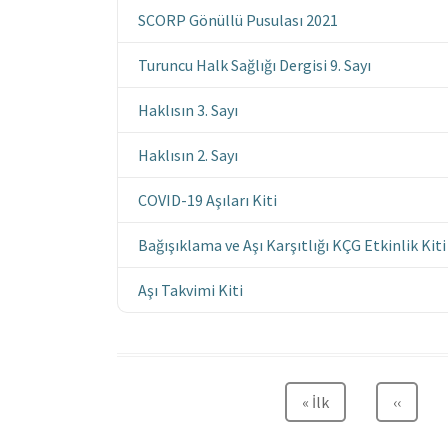
SCORP Gönüllü Pusulası 2021
Turuncu Halk Sağlığı Dergisi 9. Sayı
Haklısın 3. Sayı
Haklısın 2. Sayı
COVID-19 Aşıları Kiti
Bağışıklama ve Aşı Karşıtlığı KÇG Etkinlik Kiti
Aşı Takvimi Kiti
Sayfalama
İlk
« İlk
Önceki
‹‹
sayfa
sayfa