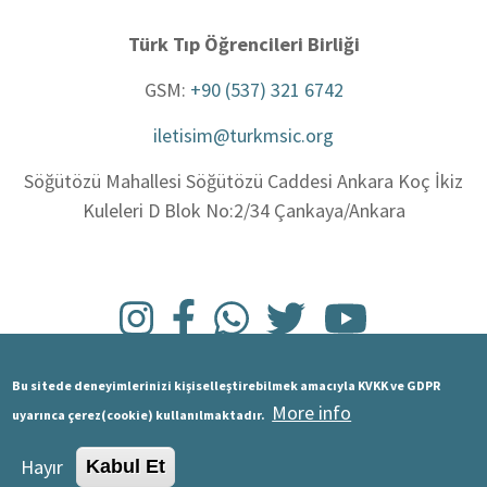
Türk Tıp Öğrencileri Birliği
GSM:
+90 (537) 321 6742
iletisim@turkmsic.org
Söğütözü Mahallesi Söğütözü Caddesi Ankara Koç İkiz
Kuleleri D Blok No:2/34 Çankaya/Ankara
Bu sitede deneyimlerinizi kişiselleştirebilmek amacıyla KVKK ve GDPR
More info
uyarınca çerez(cookie) kullanılmaktadır.
Tüm hakları saklıdır. Bilişim ve Haberleşme Ulusal Takımı | Türk Tıp
Öğrencileri Birliği © 2025
Hayır
Kabul Et