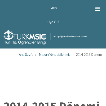
Ana
USER
Giriş
ACCOUNT
içeriğe
MENU
atla
ÜYE
Üye Ol!
OL!
Ana Sayfa
Mezun Yöneticilerimiz
2014-2015 Dönemi
Sayfa
yolu