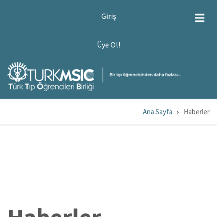
Ana
USER
Giriş
ACCOUNT
içeriğe
MENU
atla
ÜYE
Üye Ol!
OL!
Ana Sayfa
Haberler
Sayfa
yolu