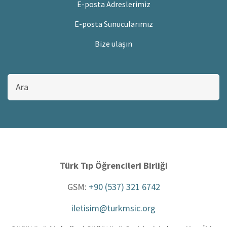
E-posta Adreslerimiz
E-posta Sunucularımız
Bize ulaşın
Bu
sitede
ara
Türk Tıp Öğrencileri Birliği
GSM:
+90 (537) 321 6742
iletisim@turkmsic.org