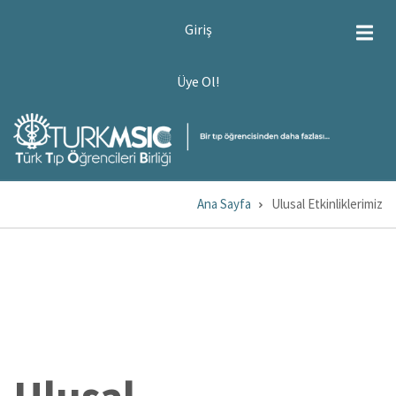
Ana
USER
Giriş
ACCOUNT
içeriğe
MENU
atla
ÜYE
Üye Ol!
OL!
Ana Sayfa
Ulusal Etkinliklerimiz
Sayfa
yolu