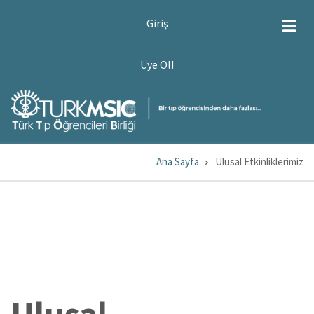
Ana
USER
Giriş
ACCOUNT
içeriğe
MENU
atla
ÜYE
Üye Ol!
OL!
Ana Sayfa
Ulusal Etkinliklerimiz
Sayfa
yolu