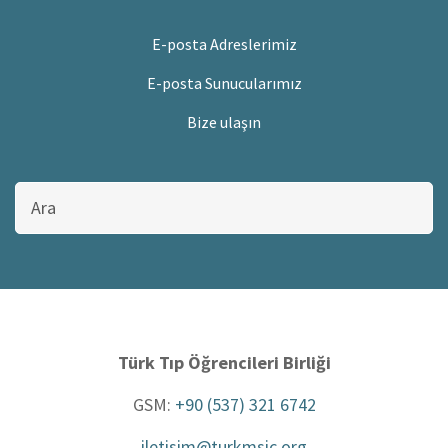
E-posta Adreslerimiz
E-posta Sunucularımız
Bize ulaşın
Bu
sitede
ara
Türk Tıp Öğrencileri Birliği
GSM:
+90 (537) 321 6742
iletisim@turkmsic.org