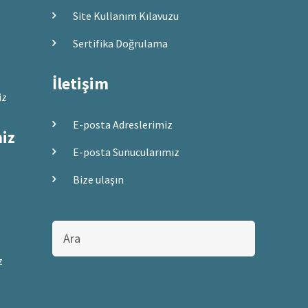
Site Kullanım Kılavuzu
Sertifika Doğrulama
İletişim
iz
E-posta Adreslerimiz
miz
E-posta Sunucularımız
Bize ulaşın
Bu
sitede
ara
z