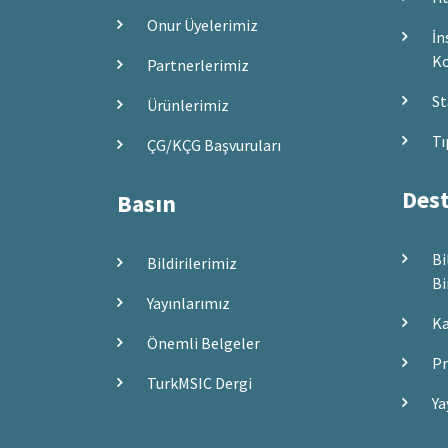
Onur Üyelerimiz
İn
Ko
Partnerlerimiz
St
Ürünlerimiz
Tı
ÇG/KÇG Başvuruları
Dest
Basın
Bi
Bildirilerimiz
Bi
Yayınlarımız
Ka
Önemli Belgeler
Pr
TurkMSIC Dergi
Ya