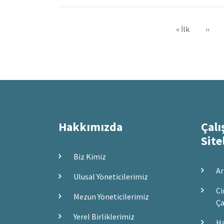
Sayfalama
İlk
« İlk
Önce
‹‹
sayfa
sayfa
Hakkımızda
Çalı
Site
Biz Kimiz
Ar
Ulusal Yöneticilerimiz
Ci
Mezun Yöneticilerimiz
Ça
Yerel Birliklerimiz
Ha