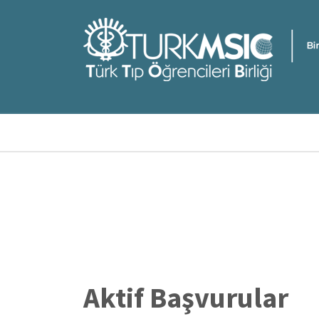
Ana
içeriğe
atla
Sayfa
yolu
Aktif Başvurular