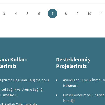
ki
Sayfa
3
Sayfa
4
Sayfa
5
Sayfa
6
Şu
7
Sayfa
8
Sayfa
9
Sayfa
10
Say
11
an
kullanılan
sayfa
şma Kolları
Desteklenmiş
lerimiz
Projelerimiz
aştırma Değişimi Çalışma Kolu
Ayırıcı Tanı: Çocuk İhmali 
İstismarı
nsel Sağlık ve Üreme Sağlığı
lışma Kolu
Cinsel Yönelim ve Cinsiyet
Kimliği
lk Sağlığı Çalışma Kolu