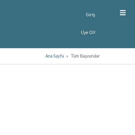
SER
Giriş
CCOUNT
ENU
YE
Üye Ol!
!
Ana Sayfa
Tüm Başvurular