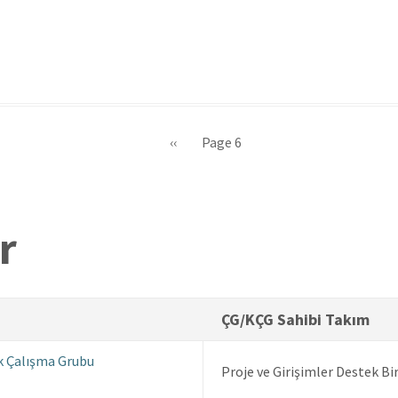
Önceki
‹‹
Page 6
sayfa
r
ÇG/KÇG Sahibi Takım
k Çalışma Grubu
Proje ve Girişimler Destek Bi