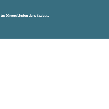
U
A
M
Ü
OL